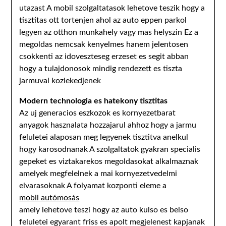
utazast A mobil szolgaltatasok lehetove teszik hogy a
tisztitas ott tortenjen ahol az auto eppen parkol
legyen az otthon munkahely vagy mas helyszin Ez a
megoldas nemcsak kenyelmes hanem jelentosen
csokkenti az idoveszteseg erzeset es segit abban
hogy a tulajdonosok mindig rendezett es tiszta
jarmuval kozlekedjenek
Modern technologia es hatekony tisztitas
Az uj generacios eszkozok es kornyezetbarat
anyagok hasznalata hozzajarul ahhoz hogy a jarmu
feluletei alaposan meg legyenek tisztitva anelkul
hogy karosodnanak A szolgaltatok gyakran specialis
gepeket es viztakarekos megoldasokat alkalmaznak
amelyek megfelelnek a mai kornyezetvedelmi
elvarasoknak A folyamat kozponti eleme a
mobil autómosás
amely lehetove teszi hogy az auto kulso es belso
feluletei egyarant friss es apolt megjelenest kapjanak