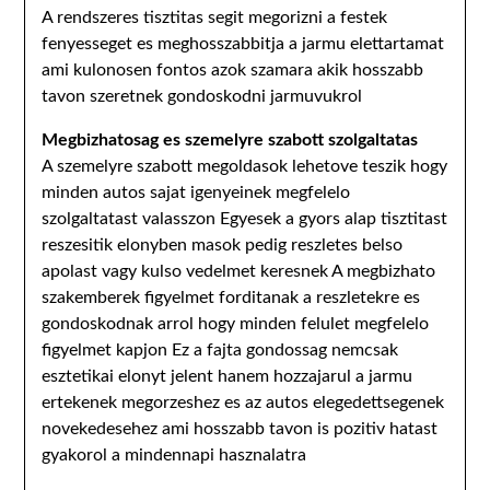
A rendszeres tisztitas segit megorizni a festek
fenyesseget es meghosszabbitja a jarmu elettartamat
ami kulonosen fontos azok szamara akik hosszabb
tavon szeretnek gondoskodni jarmuvukrol
Megbizhatosag es szemelyre szabott szolgaltatas
A szemelyre szabott megoldasok lehetove teszik hogy
minden autos sajat igenyeinek megfelelo
szolgaltatast valasszon Egyesek a gyors alap tisztitast
reszesitik elonyben masok pedig reszletes belso
apolast vagy kulso vedelmet keresnek A megbizhato
szakemberek figyelmet forditanak a reszletekre es
gondoskodnak arrol hogy minden felulet megfelelo
figyelmet kapjon Ez a fajta gondossag nemcsak
esztetikai elonyt jelent hanem hozzajarul a jarmu
ertekenek megorzeshez es az autos elegedettsegenek
novekedesehez ami hosszabb tavon is pozitiv hatast
gyakorol a mindennapi hasznalatra