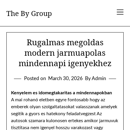
Skip
to
The By Group
content
Rugalmas megoldas
modern jarmuapolas
mindennapi igenyekhez
Posted on
March 30, 2026
By Admin
Kenyelem es idomegtakaritas a mindennapokban
A mai rohanó eletben egyre fontosabb hogy az
emberek olyan szolgaltatasokat valasszanak amelyek
segitik a gyors es hatekony feladatvegzest Az
autosok szamara kulonosen ertekes amikor jarmuvuk
tisztitasa nem igenyel hosszu varakozast vagy