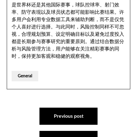
是世界杯还是其他国际赛事，球队控球率、射门效
率、防守表现以及球员状态都可能影响比赛结果。许
多用户会利用专业数据工具来辅助判断，而不是仅凭
个人喜好进行选择。与此同时，风险控制同样不可忽
视，合理规划预算、设定明确目标以及避免过度投入
都是长期参与赛事研究的重要原则。通过结合数据分
析与风险管理方法，用户能够在关注精彩赛事的同
时，保持更加客观和稳健的观察视角。
General
Post
navigation
Previous post